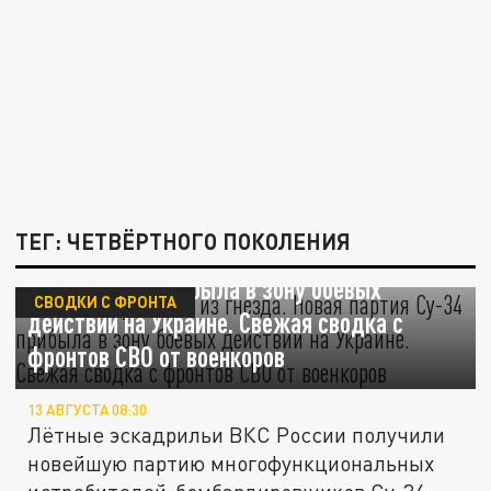
ТЕГ: ЧЕТВЁРТНОГО ПОКОЛЕНИЯ
"Утята" вылупились из гнезда. Новая
партия Су-34 прибыла в зону боевых
СВОДКИ С ФРОНТА
действий на Украине. Свежая сводка с
фронтов СВО от военкоров
13 АВГУСТА 08:30
Лётные эскадрильи ВКС России получили
новейшую партию многофункциональных