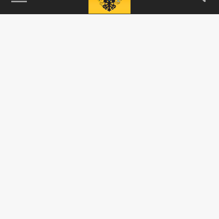
115093, г. Москва, переулок Партийный,
д.1, к.57, стр.3, эт.1, пом.I, ком.45