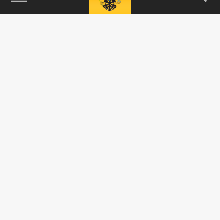
115093, г. Москва, переулок Партийный,
д.1, к.57, стр.3, эт.1, пом.I, ком.45