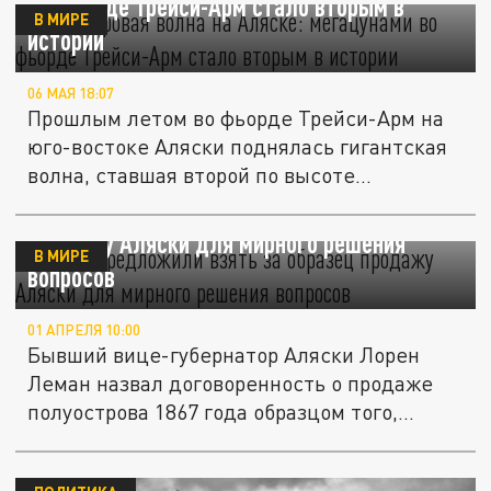
во фьорде Трейси-Арм стало вторым в
В МИРЕ
истории
06 МАЯ 18:07
Прошлым летом во фьорде Трейси-Арм на
юго-востоке Аляски поднялась гигантская
волна, ставшая второй по высоте...
В США предложили взять за образец
продажу Аляски для мирного решения
В МИРЕ
вопросов
01 АПРЕЛЯ 10:00
Бывший вице-губернатор Аляски Лорен
Леман назвал договоренность о продаже
полуострова 1867 года образцом того,...