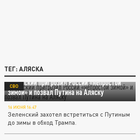
ТЕГ: АЛЯСКА
Зеленский пригрозил России «непростой
СВО
зимой» и позвал Путина на Аляску
16 ИЮНЯ 16:47
Зеленский захотел встретиться с Путиным
до зимы в обход Трампа.
500-метровая волна на Аляске: мегацунами