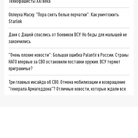
Технофашисты XXI века
Оплеуха Маску. "Пора снять белые перчатки": Как уничтожить
Starlink
Даня с Дашей спаслись от боевиков ВСУ. Но беды для малышей не
закончились
"Очень плохие новости": Большая ошибка Palantir в России. Страны
НАТО впервые за СВО остановили поставки оружия. ВСУ теряют
приграничье?
Три главных инсайда об СВО. Отмена мобилизации и возвращение
"генерала Армагеддона"? Отличные новости, которые ждали все