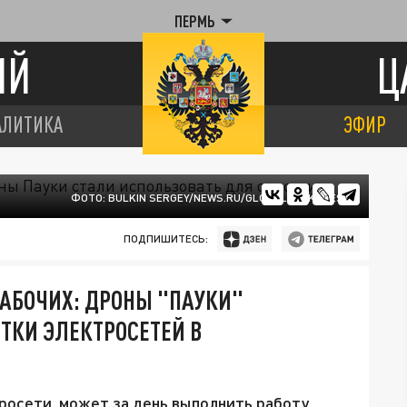
ПЕРМЬ
ИЙ
Ц
АЛИТИКА
ЭФИР
ФОТО: BULKIN SERGEY/NEWS.RU/GLOBALLOOKPRESS
ПОДПИШИТЕСЬ:
АБОЧИХ: ДРОНЫ "ПАУКИ"
ТКИ ЭЛЕКТРОСЕТЕЙ В
росети, может за день выполнить работу,