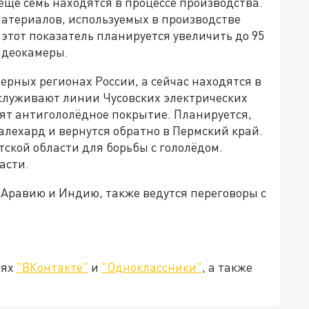
ещё семь находятся в процессе производства.
материалов, используемых в производстве
 этот показатель планируется увеличить до 95
идеокамеры.
ерных регионах России, а сейчас находятся в
бслуживают линии Чусовских электрических
сят антигололёдное покрытие. Планируется,
алехард и вернутся обратно в Пермский край.
тской области для борьбы с гололёдом.
асти.
 Аравию и Индию, также ведутся переговоры с
тях
"ВКонтакте"
и
"Одноклассники"
, а также
.