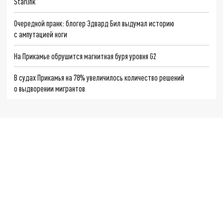
Starlink
Очередной пранк: блогер Эдвард Бил выдумал историю
с ампутацией ноги
На Прикамье обрушится магнитная буря уровня G2
В судах Прикамья на 78% увеличилось количество решений
о выдворении мигрантов