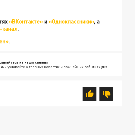
етях
«ВКонтакте»
и
«Одноклассники»
, а
-канал
.
ен»
.
сывайтесь на наши каналы
ыми узнавайте о главных новостях и важнейших событиях дня.