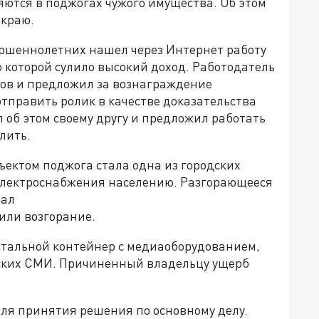
яются в поджогах чужого имущества. Об этом
 краю.
ершеннолетних нашел через Интернет работу
 которой сулило высокий доход. Работодатель
ров и предложил за вознаграждение
отправить ролик в качестве доказательства
л об этом своему другу и предложил работать
лить.
ъектом поджога стала одна из городских
лектроснабжения населению. Разгорающееся
вал
или возгорание.
 стальной контейнер с медиаоборудованием,
ских СМИ. Причиненный владельцу ущерб
для принятия решения по основному делу.