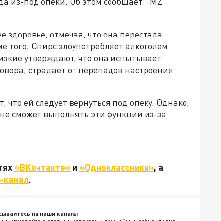
да из-под опеки. Об этом сообщает TMZ
е здоровье, отмечая, что она перестала
е того, Спирс злоупотребляет алкоголем
изкие утверждают, что она испытывает
овора, страдает от перепадов настроения
, что ей следует вернуться под опеку. Однако,
 не сможет выполнять эти функции из-за
етях
«ВКонтакте»
и
«Одноклассники»
, а
-канал
.
сывайтесь на наши каналы
ыми узнавайте о главных новостях и важнейших событиях дня.