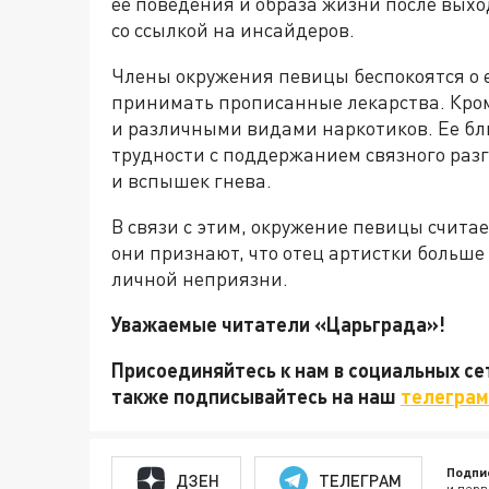
ее поведения и образа жизни после выхо
со ссылкой на инсайдеров.
Члены окружения певицы беспокоятся о е
принимать прописанные лекарства. Кром
и различными видами наркотиков. Ее бл
трудности с поддержанием связного разг
и вспышек гнева.
В связи с этим, окружение певицы считает
они признают, что отец артистки больше
личной неприязни.
Уважаемые читатели «Царьграда»!
Присоединяйтесь к нам в социальных с
также подписывайтесь на наш
телеграм
Подпи
ДЗЕН
ТЕЛЕГРАМ
и перв