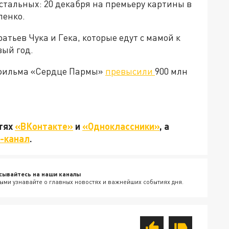
стальных: 20 декабря на премьеру картины в
ленко.
атьев Чука и Гека, которые едут с мамой к
вый год.
ы фильма «Сердце Пармы»
превысили
900 млн
етях
«ВКонтакте»
и
«Одноклассники»
, а
-канал
.
сывайтесь на наши каналы
ыми узнавайте о главных новостях и важнейших событиях дня.