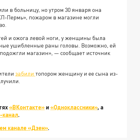
и в больницу, но утром 30 января она
КП-Пермь», пожаром в магазине могли
во.
ей и ожога левой ноги, у женщины была
ные ушибленные раны головы. Возможно, ей
е подожгли магазин», — сообщает источник
бители
забили
топором женщину и ее сына из-
олучили.
етях
«ВКонтакте»
и
«Одноклассники»
, а
-канал
.
ем канале «Дзен»
.