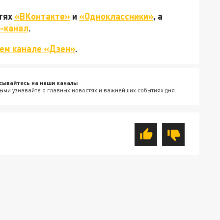
етях
«ВКонтакте»
и
«Одноклассники»
, а
-канал
.
ем канале «Дзен»
.
сывайтесь на наши каналы
ыми узнавайте о главных новостях и важнейших событиях дня.