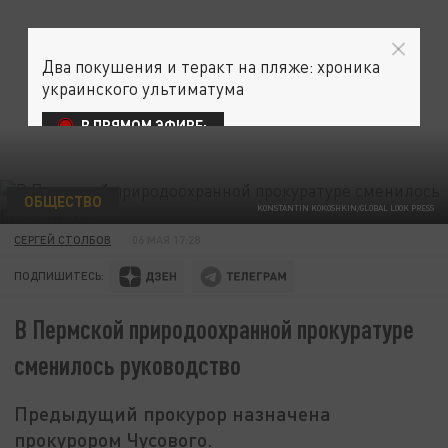
Два покушения и теракт на пляже: хроника
украинского ультиматума
В ПРЯМОМ ЭФИРЕ:
ОБЩЕСТВО
KONSTANTIN KOKOSHKIN/GLOBAL LOOK PRESS
СЕРГЕЙ СТОЛБОВ
06 МАЯ 17:28
ПОДПИШИТЕСЬ:
В Пермской природоохранной прокуратуре
сменилось руководство
Предыдущий прокурор назначена
прокурором Чусового.