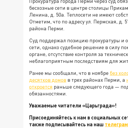
Прокуратура города Перми через суд об
бесхозные сети в центре столицы Прикамь
Ленина, д. 50а. Теплосети не имеют со
Отметим, что по адресу ул. Пермская, д
района Перми.
Суд поддержал позицию прокуратуры и о
сети, однако судебное решение в силу по
органе, отсутствие контроля за техничес
неблагоприятным последствиям для жит
Ранее мы сообщали, что в ноябре
без хол
десятков домов
в трех районах Перми, а
откроется
раньше следующего года — под
обязанностями.
Уважаемые читатели «Царьграда»!
Присоединяйтесь к нам в социальных с
также подписывайтесь на наш
телеграм