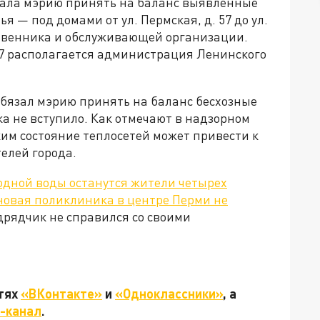
язала мэрию принять на баланс выявленные
я — под домами от ул. Пермская, д. 57 до ул.
бственника и обслуживающей организации.
. 57 располагается администрация Ленинского
бязал мэрию принять на баланс бесхозные
ка не вступило. Как отмечают в надзорном
ким состояние теплосетей может привести к
елей города.
одной воды останутся жители четырех
новая поликлиника в центре Перми не
рядчик не справился со своими
етях
«ВКонтакте»
и
«Одноклассники»
, а
-канал
.