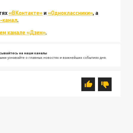
етях
«ВКонтакте»
и
«Одноклассники»
, а
-канал
.
ем канале «Дзен»
.
сывайтесь на наши каналы
ыми узнавайте о главных новостях и важнейших событиях дня.