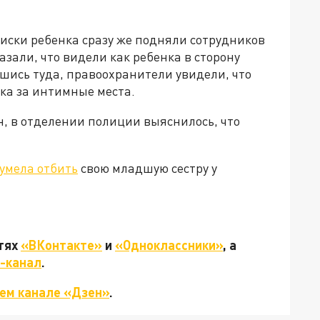
оиски ребенка сразу же подняли сотрудников
зали, что видели как ребенка в сторону
шись туда, правоохранители увидели, что
ка за интимные места.
 в отделении полиции выяснилось, что
сумела отбить
свою младшую сестру у
етях
«ВКонтакте»
и
«Одноклассники»
, а
-канал
.
ем канале «Дзен»
.