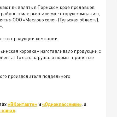
жают выявлять в Пермском крае продавцов
м районе в мае выявили уже вторую компанию,
тия ООО «Маслово село» (Тульская область),
».
ности продукции компании.
льинская коровка» изготавливало продукции с
нента. То есть нарушало нормы, принятые
кого производителя поддельного
етях
«ВКонтакте»
и
«Одноклассники»
, а
-канал
.