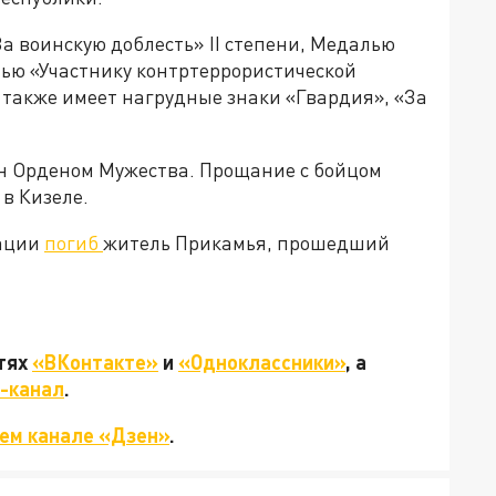
 воинскую доблесть» II степени, Медалью
лью «Участнику контртеррористической
 также имеет нагрудные знаки «Гвардия», «За
н Орденом Мужества. Прощание с бойцом
 в Кизеле.
рации
погиб
житель Прикамья, прошедший
етях
«ВКонтакте»
и
«Одноклассники»
, а
-канал
.
ем канале «Дзен»
.