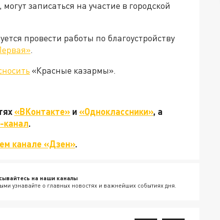
, могут записаться на участие в городской
уется провести работы по благоустройству
Первая»
.
сносить
«Красные казармы».
етях
«ВКонтакте»
и
«Одноклассники»
, а
-канал
.
ем канале «Дзен»
.
сывайтесь на наши каналы
ыми узнавайте о главных новостях и важнейших событиях дня.