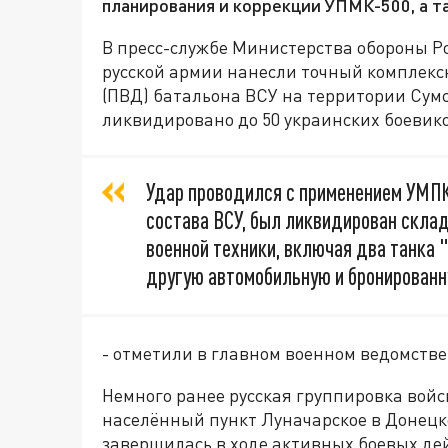
планирования и коррекции УПМК-500, а т
В пресс-службе Министерства обороны Р
русской армии нанесли точный комплекс
(ПВД) батальона ВСУ на территории Сумс
ликвидировано до 50 украинских боевико
Удар проводился с применением УМПК
состава ВСУ, был ликвидирован склад
военной техники, включая два танка 
другую автомобильную и бронированн
- отметили в главном военном ведомств
Немного ранее русская группировка войс
населённый пункт Луначарское в Донецк
завершилась в ходе активных боевых де