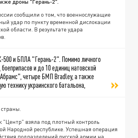
акже дроны "Герань-2".
оссии сообщили о том, что военнослужащие
ный удар по пункту временной дислокации
кой области. В результате удара
в.
-500 и БПЛА "Герань-2". Помимо личного
 боеприпасов и до 10 единиц натовской
"Абрамс", четыре БМП Bradley, а также
ую технику украинского батальона,
е страны.
к "Центр" взяла под плотный контроль
ой Народной республике. Успешная операция
йствия подразделений русской армии на