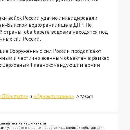
ки войск России удачно ликвидировали
ан-Быкском водохранилище в ДНР. По
страны, оба берега водоёма находятся под
нных сил России.
щие Вооружённых сил России продолжают
нным и частично военным объектам в рамках
ых Верховным Главнокомандующим армии
«ВКонтакте»
и
«Одноклассники»
, а также
сывайтесь на наши каналы
ыми узнавайте о главных новостях и важнейших событиях дня.