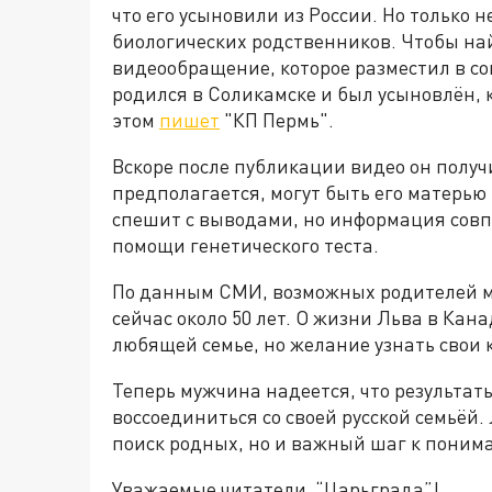
что его усыновили из России. Но только 
биологических родственников. Чтобы на
видеообращение, которое разместил в соц
родился в Соликамске и был усыновлён, к
этом
пишет
"КП Пермь".
Вскоре после публикации видео он получ
предполагается, могут быть его матерью 
спешит с выводами, но информация совпа
помощи генетического теста.
По данным СМИ, возможных родителей м
сейчас около 50 лет. О жизни Льва в Кана
любящей семье, но желание узнать свои 
Теперь мужчина надеется, что результаты
воссоединиться со своей русской семьёй. 
поиск родных, но и важный шаг к понима
Уважаемые читатели “Царьграда”!