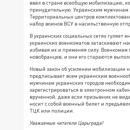
ввёл в стране всеобщую мобилизацию, ко
принудительную. Украинским мужчинам 
Территориальных центров комплектован
набор воинов ВСУ в насильственную отпр
В украинских социальных сетях гуляет м
украинских военкоматов затаскивают на
избивая их и применяя силу. Военкомам 
новобранцев, и они его стараются выполн
Новый закон об усилении мобилизации на 
предписывает всем украинским военнооб
мужчинам украинских городов необходим
зарегистрироваться в электронном каби
врученной, даже если призывник не вид
носит с собой военный билет и предъявл
ТЦК или полиции.
Уважаемые читатели Царьграда!