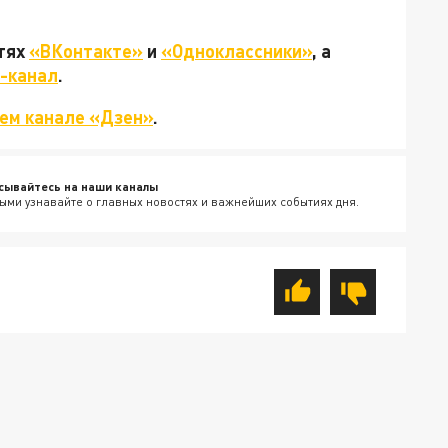
етях
«ВКонтакте»
и
«Одноклассники»
, а
-канал
.
ем канале «Дзен»
.
сывайтесь на наши каналы
ыми узнавайте о главных новостях и важнейших событиях дня.