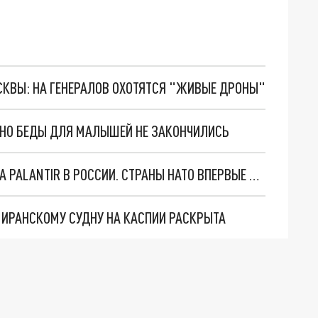
ОСКВЫ: НА ГЕНЕРАЛОВ ОХОТЯТСЯ "ЖИВЫЕ ДРОНЫ"
. НО БЕДЫ ДЛЯ МАЛЫШЕЙ НЕ ЗАКОНЧИЛИСЬ
"ОЧЕНЬ ПЛОХИЕ НОВОСТИ": БОЛЬШАЯ ОШИБКА PALANTIR В РОССИИ. СТРАНЫ НАТО ВПЕРВЫЕ ЗА СВО ОСТАНОВИЛИ ПОСТАВКИ ОРУЖИЯ. ВСУ ТЕРЯЮТ ПРИГРАНИЧЬЕ?
О ИРАНСКОМУ СУДНУ НА КАСПИИ РАСКРЫТА