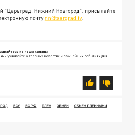
ией "Царьград. Нижний Новгород", присылайте
электронную почту
nn@tsargrad.tv
.
сывайтесь на наши каналы
ыми узнавайте о главных новостях и важнейших событиях дня.
ОРОД
ВСУ
ВС РФ
ПЛЕН
ОБМЕН
ОБМЕН ПЛЕННЫМИ