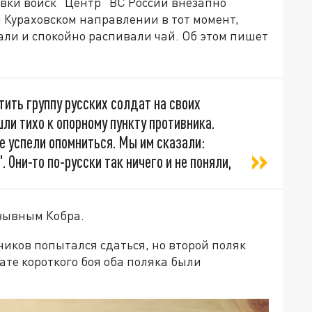
вки войск "Центр" ВС России внезапно
 Кураховском направлении в тот момент,
али и спокойно распивали чай. Об этом пишет
ить группу русских солдат на своих
и тихо к опорному пункту противника.
не успели опомниться. Мы им сказали:
 Они-то по-русски так ничего и не поняли,
озывным Кобра.
ников попытался сдаться, но второй поляк
ате короткого боя оба поляка были