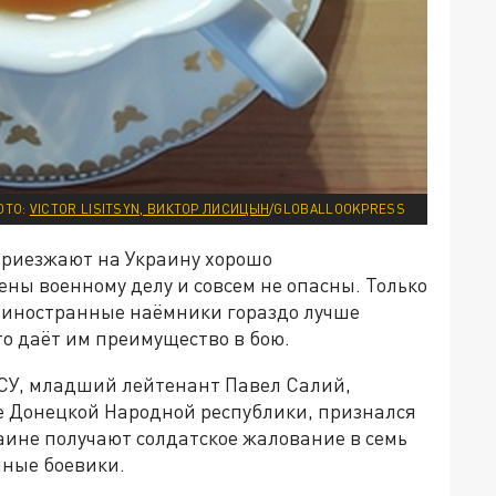
ОТО:
VICTOR LISITSYN, ВИКТОР ЛИСИЦЫН
/GLOBALLOOKPRESS
приезжают на Украину хорошо
ны военному делу и совсем не опасны. Только
, иностранные наёмники гораздо лучше
о даёт им преимущество в бою.
У, младший лейтенант Павел Салий,
ое Донецкой Народной республики, признался
аине получают солдатское жалование в семь
нные боевики.