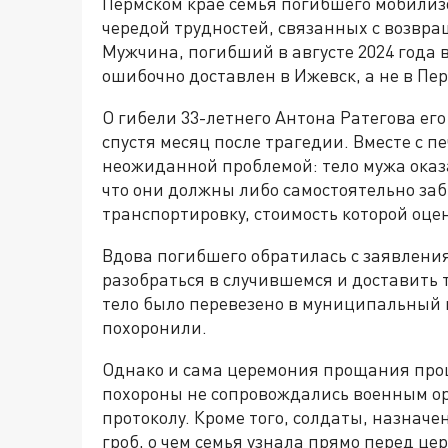
Пермском крае семья погибшего мобилиз
чередой трудностей, связанных с возвра
Мужчина, погибший в августе 2024 года 
ошибочно доставлен в Ижевск, а не в Пе
О гибели 33-летнего Антона Ратегова его
спустя месяц после трагедии. Вместе с 
неожиданной проблемой: тело мужа оказ
что они должны либо самостоятельно заб
транспортировку, стоимость которой оцен
Вдова погибшего обратилась с заявлени
разобраться в случившемся и доставить 
тело было перевезено в муниципальный м
похоронили.
Однако и сама церемония прощания прош
похороны не сопровождались военным ор
протоколу. Кроме того, солдаты, назначе
гроб, о чем семья узнала прямо перед це