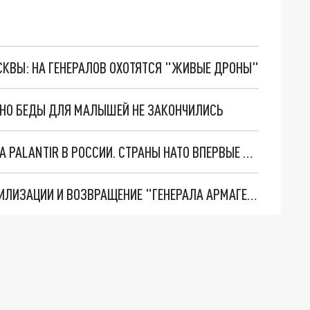
ОСКВЫ: НА ГЕНЕРАЛОВ ОХОТЯТСЯ "ЖИВЫЕ ДРОНЫ"
. НО БЕДЫ ДЛЯ МАЛЫШЕЙ НЕ ЗАКОНЧИЛИСЬ
"ОЧЕНЬ ПЛОХИЕ НОВОСТИ": БОЛЬШАЯ ОШИБКА PALANTIR В РОССИИ. СТРАНЫ НАТО ВПЕРВЫЕ ЗА СВО ОСТАНОВИЛИ ПОСТАВКИ ОРУЖИЯ. ВСУ ТЕРЯЮТ ПРИГРАНИЧЬЕ?
ТРИ ГЛАВНЫХ ИНСАЙДА ОБ СВО. ОТМЕНА МОБИЛИЗАЦИИ И ВОЗВРАЩЕНИЕ "ГЕНЕРАЛА АРМАГЕДДОНА"? ОТЛИЧНЫЕ НОВОСТИ, КОТОРЫЕ ЖДАЛИ ВСЕ