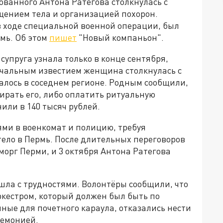
ованного Антона Ратегова столкнулась с
щением тела и организацией похорон.
в ходе специальной военной операции, был
рмь. Об этом
пишет
"Новый компаньон".
 супруга узнала только в конце сентября,
печальным известием женщина столкнулась с
алось в соседнем регионе. Родным сообщили,
ирать его, либо оплатить ритуальную
или в 140 тысяч рублей.
ями в военкомат и полицию, требуя
тело в Пермь. После длительных переговоров
орг Перми, и 3 октября Антона Ратегова
ла с трудностями. Волонтёры сообщили, что
кестром, который должен был быть по
нные для почетного караула, отказались нести
ремонией.