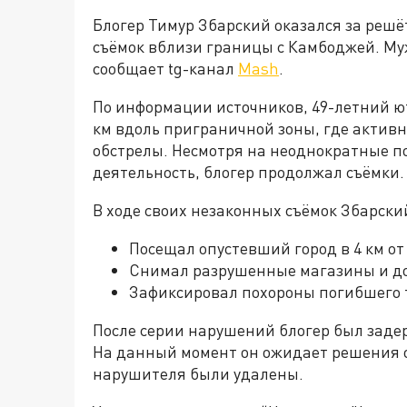
Блогер Тимур Збарский оказался за реш
съёмок вблизи границы с Камбоджей. Му
сообщает tg-канал
Mash
.
По информации источников, 49-летний ют
км вдоль приграничной зоны, где актив
обстрелы. Несмотря на неоднократные п
деятельность, блогер продолжал съёмки.
В ходе своих незаконных съёмок Збарски
Посещал опустевший город в 4 км от
Снимал разрушенные магазины и д
Зафиксировал похороны погибшего т
После серии нарушений блогер был заде
На данный момент он ожидает решения о
нарушителя были удалены.