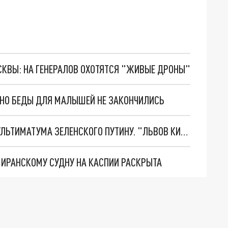
ОСКВЫ: НА ГЕНЕРАЛОВ ОХОТЯТСЯ "ЖИВЫЕ ДРОНЫ"
. НО БЕДЫ ДЛЯ МАЛЫШЕЙ НЕ ЗАКОНЧИЛИСЬ
НОВОЕ МАСШТАБНЕЙШЕЕ НАСТУПЛЕНИЕ. ТРИ УЛЬТИМАТУМА ЗЕЛЕНСКОГО ПУТИНУ. "ЛЬВОВ КИМА" ПОСТАВЯТ НА ПВО? ГЛОБАЛЬНЫЙ ПРОРЫВ ПОД ЗАПОРОЖЬЕМ
О ИРАНСКОМУ СУДНУ НА КАСПИИ РАСКРЫТА