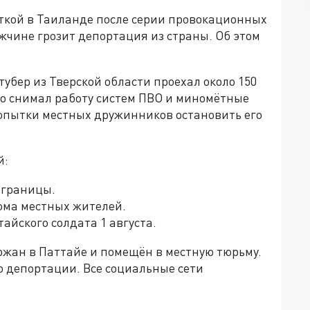
ёткой в Таиланде после серии провокационных
жчине грозит депортация из страны. Об этом
убер из Тверской области проехал около 150
но снимал работу систем ПВО и миномётные
опытки местных дружинников остановить его
й:
 границы.
ома местных жителей.
айского солдата 1 августа.
ржан в Паттайе и помещён в местную тюрьму.
 депортации. Все социальные сети