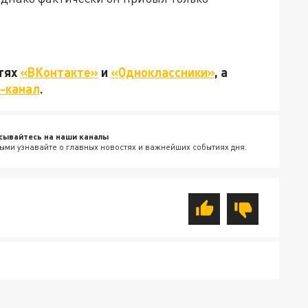
етях
«ВКонтакте»
и
«Одноклассники»
, а
-канал
.
сывайтесь на наши каналы
ыми узнавайте о главных новостях и важнейших событиях дня.