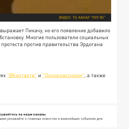
ВИДЕО: TG-КАНАЛ "ПУЛ N3"
 выражает Пикачу, но его появление добавило
обстановку. Многие пользователи социальных
й протеста против правительства Эрдогана
тях
"ВКонтакте"
и
"Одноклассники"
, а также
.
сывайтесь на наши каналы
ыми узнавайте о главных новостях и важнейших событиях дня.