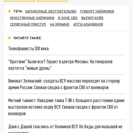
ТЕГИ:
ЗАГАДОЧНЫЕ ОБСТОЯТЕЛЬСВА
ГГИБНУТ НАЁМНИКИ
ИНОСТРАННЫЕ НАЁМНИКИ
В ЗОНЕ СВО
ВЫПИЛ КОФЕ
СЕРДЕЧНЫЙ ПРИСТУП
НА УКРАИНЕ
АПТИ АЛАУДИНОВ
ЧИТАЙТЕ ТАКЖЕ:
Технофашисты XXI века
"Кротами" были все? Теракт в центре Москвы: На генералов
охотятся "живые дроны"
Виноват Зеленский: солдаты ВСУ массово переходят на сторону
армии России. Свежая сводка с фронтов СВО от военкоров
Меткий танкист. Наводчик танка Т-80 с большого расстояния одним
выстрелом потопил лодку ВСУ. Свежая сводка с фронтов СВО от
военкоров
Даня с Дашей спаслись от боевиков ВСУ. Но беды для малышей не
закончились