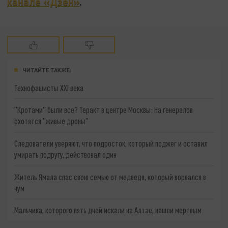
канале «Дзен»
.
ЧИТАЙТЕ ТАКЖЕ:
Технофашисты XXI века
"Кротами" были все? Теракт в центре Москвы: На генералов
охотятся "живые дроны"
Следователи уверяют, что подросток, который поджег и оставил
умирать подругу, действовал один
Житель Ямала спас свою семью от медведя, который ворвался в
чум
Мальчика, которого пять дней искали на Алтае, нашли мертвым