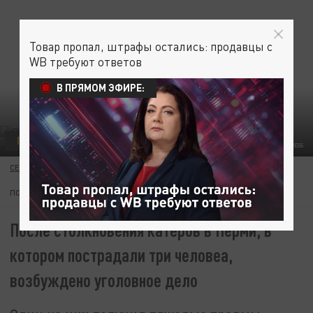
Товар пропал, штрафы остались: продавцы с
WB требуют ответов
В ПРЯМОМ ЭФИРЕ:
ПРОИСШЕСТВИЯ
MAKSIM KONSTANTINOV/GLOBAL LOOK PRESS
СЕРГЕЙ СТОЛБОВ
20 ИЮЛЯ 20:42
ПОДПИШИТЕСЬ:
После столкновения катеров в Перми, в
котором пострадали три человеа,
возбуждено уголовное дело