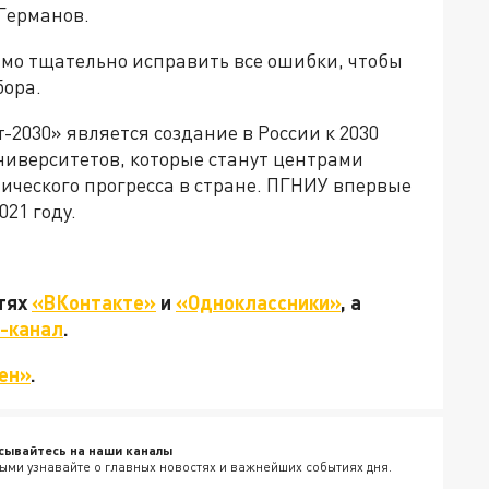
 Германов.
димо тщательно исправить все ошибки, чтобы
бора.
2030» является создание в России к 2030
ниверситетов, которые станут центрами
ического прогресса в стране. ПГНИУ впервые
021 году.
етях
«ВКонтакте»
и
«Одноклассники»
, а
-канал
.
ен»
.
сывайтесь на наши каналы
ыми узнавайте о главных новостях и важнейших событиях дня.