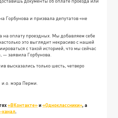
едоставишь документы об оплате проезда или
а Горбунова и призвала депутатов «не
а на оплату проездных. Мы добавляем себе
 настолько это выглядит некрасиво с нашей
оциироваться с такой историей, что мы сейчас
, — заявила Горбунова.
тив высказались только шесть, четверо
 и.о. мэра Перми.
етях
«ВКонтакте»
и
«Одноклассники»
, а
-канал
.