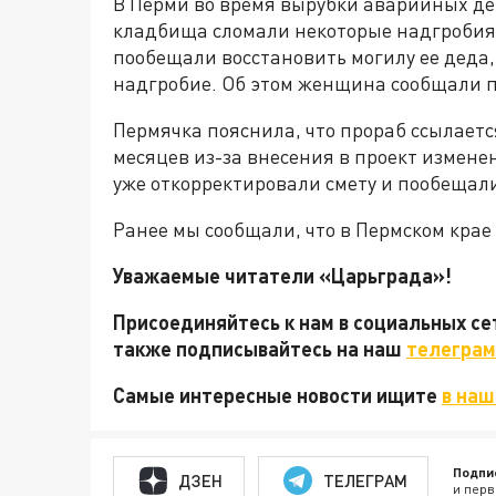
В Перми во время вырубки аварийных де
кладбища сломали некоторые надгробия.
пообещали восстановить могилу ее деда, 
надгробие. Об этом женщина сообщали п
Пермячка пояснила, что прораб ссылаетс
месяцев из-за внесения в проект измене
уже откорректировали смету и пообещали
Ранее мы сообщали, что в Пермском кра
Уважаемые читатели «Царьграда»!
Присоединяйтесь к нам в социальных с
также подписывайтесь на наш
телеграм
Самые интересные новости ищите
в наш
Подпи
ДЗЕН
ТЕЛЕГРАМ
и перв