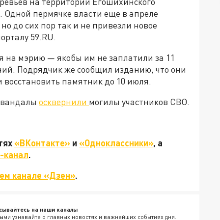
ревьев на территории Егошихинского
 Одной пермячке власти еще в апреле
но до сих пор так и не привезли новое
орталу 59.RU.
я на мэрию — якобы им не заплатили за 11
ний. Подрядчик же сообщил изданию, что они
 восстановить памятник до 10 июля.
е вандалы
осквернили
могилы участников СВО.
етях
«ВКонтакте»
и
«Одноклассники»
, а
-канал
.
ем канале «Дзен»
.
сывайтесь на наши каналы
ыми узнавайте о главных новостях и важнейших событиях дня.