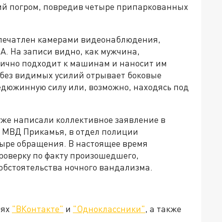
ий погром, повредив четыре припаркованных
печатлен камерами видеонаблюдения,
А. На записи видно, как мужчина,
дично подходит к машинам и наносит им
н без видимых усилий отрывает боковые
едюжинную силу или, возможно, находясь под
же написали коллективное заявление в
 МВД Прикамья, в отдел полиции
ыре обращения. В настоящее время
оверку по факту произошедшего,
обстоятельства ночного вандализма.
тях
"ВКонтакте"
и
"Одноклассники"
, а также
.