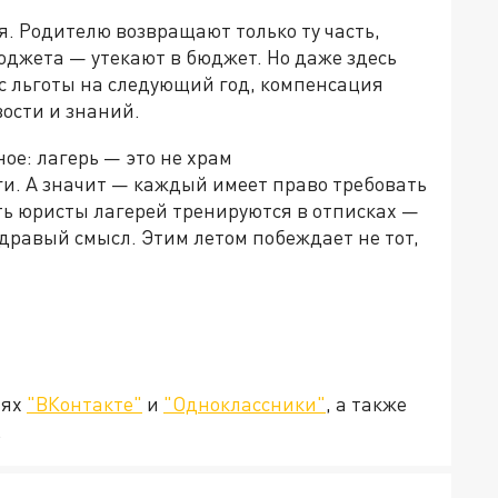
. Родителю возвращают только ту часть,
бюджета — утекают в бюджет. Но даже здесь
с льготы на следующий год, компенсация
вости и знаний.
ое: лагерь — это не храм
ьги. А значит — каждый имеет право требовать
сть юристы лагерей тренируются в отписках —
и здравый смысл. Этим летом побеждает не тот,
тях
"ВКонтакте"
и
"Одноклассники"
, а также
.