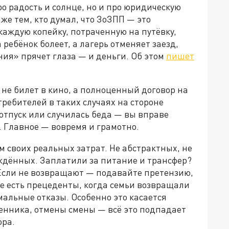
о радость и солнце, но и про юридическую
же тем, кто думал, что ЗоЗПП — это
каждую копейку, потраченную на путёвку,
ребёнок болеет, а лагерь отменяет заезд,
ия» прячет глаза — и деньги. Об этом
пишет
 не билет в кино, а полноценный договор на
требителей в таких случаях на стороне
 отпуск или случилась беда — вы вправе
. Главное — вовремя и грамотно.
м своих реальных затрат. Не абстрактных, не
рждённых. Заплатили за питание и трансфер?
 Если не возвращают — подавайте претензию,
же есть прецеденты, когда семьи возвращали
мальные отказы. Особенно это касается
венника, отмены смены — всё это подпадает
ора.