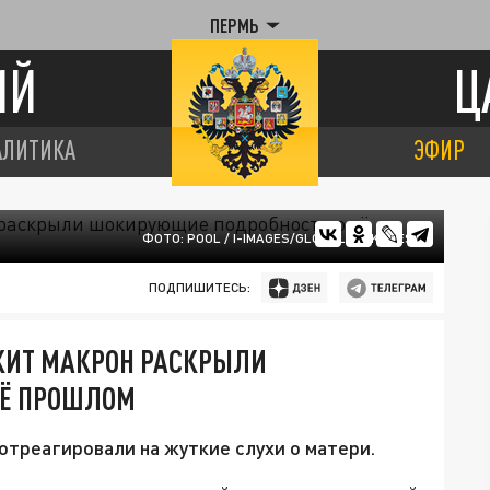
ПЕРМЬ
ИЙ
Ц
АЛИТИКА
ЭФИР
ФОТО: POOL / I-IMAGES/GLOBALLOOKPRESS
ПОДПИШИТЕСЬ:
ИЖИТ МАКРОН РАСКРЫЛИ
ЕЁ ПРОШЛОМ
отреагировали на жуткие слухи о матери.