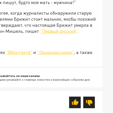
х пишут, будто моя мать - мужчина!"
огея, когда журналисты обнаружили старую
телями Брижит стоит мальчик, якобы похожий
тверждают, что настоящая Брижит умерла в
 Жан-Мишель, пишет
"Первый русский"
.
тях
"ВКонтакте"
и
"Одноклассники"
, а также
.
сывайтесь на наши каналы
ыми узнавайте о главных новостях и важнейших событиях дня.