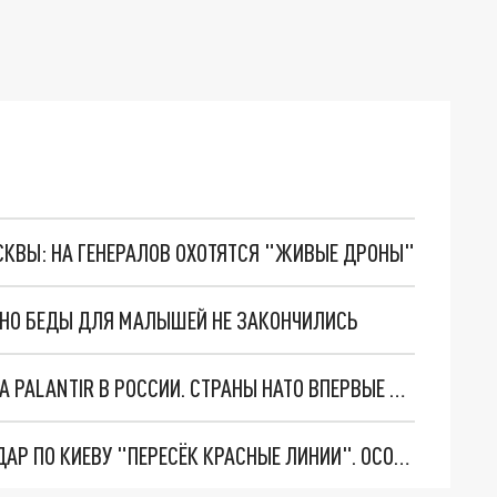
ОСКВЫ: НА ГЕНЕРАЛОВ ОХОТЯТСЯ "ЖИВЫЕ ДРОНЫ"
. НО БЕДЫ ДЛЯ МАЛЫШЕЙ НЕ ЗАКОНЧИЛИСЬ
"ОЧЕНЬ ПЛОХИЕ НОВОСТИ": БОЛЬШАЯ ОШИБКА PALANTIR В РОССИИ. СТРАНЫ НАТО ВПЕРВЫЕ ЗА СВО ОСТАНОВИЛИ ПОСТАВКИ ОРУЖИЯ. ВСУ ТЕРЯЮТ ПРИГРАНИЧЬЕ?
"ТЕРПЕНИЕ ПУТИНА ЛОПНУЛО". РЕКОРДНЫЙ УДАР ПО КИЕВУ "ПЕРЕСЁК КРАСНЫЕ ЛИНИИ". ОСОБЫЕ СПЕЦЫ КНДР НА ЛБС? ТАЙНЫЕ ПЕРЕГОВОРЫ ЕВРОПЫ И МОСКВЫ