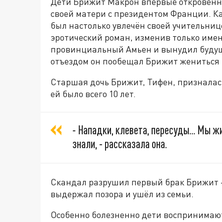
Дети Брижит Макрон впервые откровенно
своей матери с президентом Франции. К
был настолько увлечён своей учительниц
эротический роман, изменив только име
провинциальный Амьен и вынудил будуще
отъездом он пообещал Брижит жениться 
Старшая дочь Брижит, Тифен, призналась
ей было всего 10 лет.
- Нападки, клевета, пересуды... Мы ж
знали, - рассказала она.
Скандал разрушил первый брак Брижит - 
выдержал позора и ушёл из семьи.
Особенно болезненно дети воспринимаю