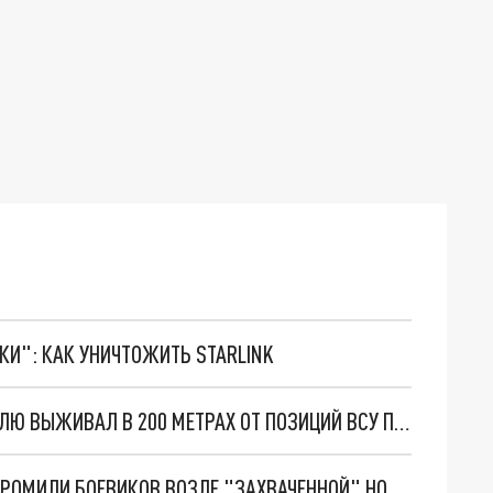
ТКИ": КАК УНИЧТОЖИТЬ STARLINK
КРОВОЖАДНЫЕ СОСЕДИ. РУССКИЙ БОЕЦ НЕДЕЛЮ ВЫЖИВАЛ В 200 МЕТРАХ ОТ ПОЗИЦИЙ ВСУ ПОСЛЕ ПОТЕРИ ТАНКА. СВЕЖАЯ СВОДКА С ФРОНТОВ СВО ОТ ВОЕНКОРОВ
ЛЖИВЫЕ НОВОСТИ ВСУ. РУССКИЕ БОЙЦЫ РАЗГРОМИЛИ БОЕВИКОВ ВОЗЛЕ "ЗАХВАЧЕННОЙ" НОВОМИХАЙЛОВКИ. СВЕЖАЯ СВОДКА С ФРОНТОВ СВО ОТ ВОЕНКОРОВ