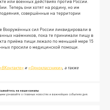
кте или военных действиях против России.
ии. Теперь они хотят на родину, но им
 злодеяния, совершённые на территории
е Вооружённых сил России ликвидировали в
ранных наёмников, пока те принимали пищу в
нкта приёма пищи лежало по меньшей мере 15
енных просили о медицинской помощи.
«ВКонтакте»
и
«Одноклассники»
, а также
сывайтесь на наши каналы
ыми узнавайте о главных новостях и важнейших событиях дня.