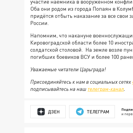
участие наёмника в вооружённом конфли
Оба они родом из города Попаян в Колумб
придётся отбыть наказание за все свои
России.
Напомним, что накануне военнослужащи
Кировоградской области более 10 иност
солдатской столовой. На земле возле пу
погибших боевиков ВСУ и более 100 ран
Уважаемые читатели Царьграда!
Присоединяйтесь к нам в социальных сетях
подписывайтесь на наш
телеграм-канал
.
Подпи
ДЗЕН
ТЕЛЕГРАМ
и перв