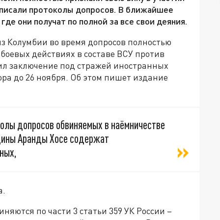
дписали протоколы допросов. В ближайшее
где они получат по полной за все свои деяния.
 из Колумбии во время допросов полностью
 боевых действиях в составе ВСУ против
лил заключение под стражей иностранных
ора до 26 ноября. Об этом пишет издание
олы допросов обвиняемых в наёмничестве
дины Аранды Хосе содержат
ных,
а.
яются по части 3 статьи 359 УК России –