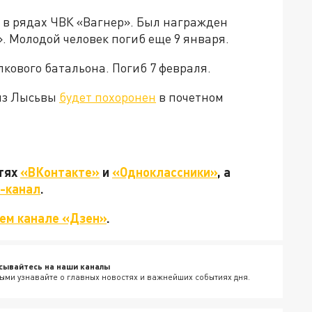
в рядах ЧВК «Вагнер». Был награжден
. Молодой человек погиб еще 9 января.
кового батальона. Погиб 7 февраля.
 из Лысьвы
будет похоронен
в почетном
етях
«ВКонтакте»
и
«Одноклассники»
, а
-канал
.
ем канале «Дзен»
.
сывайтесь на наши каналы
ыми узнавайте о главных новостях и важнейших событиях дня.