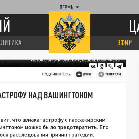
ПЕРМЬ
ИЙ
Ц
АЛИТИКА
ЭФИР
VICTOR LISITSYN, ВИКТОР Л/GLOBAL LOOK PRESS
ПОДПИШИТЕСЬ:
ТАСТРОФУ НАД ВАШИНГТОНОМ
ил, что авиакатастрофу с пассажирским
ингтоном можно было предотвратить. Его
ося расследования причин трагедии.