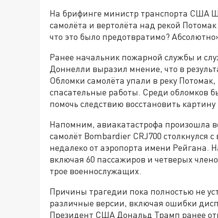
На брифинге министр транспорта США Ш
самолёта и вертолёта над рекой Потомак
что это было предотвратимо? Абсолютно»
Ранее начальник пожарной службы и сл
Доннелли выразил мнение, что в результ
Обломки самолёта упали в реку Потомак
спасательные работы. Среди обломков б
помочь следствию восстановить картин
Напомним, авиакатастрофа произошла ве
самолёт Bombardier CRJ700 столкнулся с
недалеко от аэропорта имени Рейгана. Н
включая 60 пассажиров и четверых члено
трое военнослужащих.
Причины трагедии пока полностью не ус
различные версии, включая ошибки дисп
Президент США Дональд Трамп ранее отм