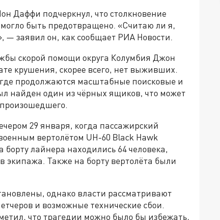
он Даффи подчеркнул, что столкновение
 могло быть предотвращено. «Считаю ли я,
, — заявил он, как сообщает РИА Новости.
ужбы скорой помощи округа Колумбия Джон
ате крушения, скорее всего, нет выживших.
, где продолжаются масштабные поисковые и
ыл найден один из чёрных ящиков, что может
у произошедшего.
чером 29 января, когда пассажирский
 военным вертолётом UH-60 Black Hawk
а борту лайнера находились 64 человека,
в экипажа. Также на борту вертолёта были
тановлены, однако власти рассматривают
етчеров и возможные технические сбои.
етил, что трагедии можно было бы избежать,