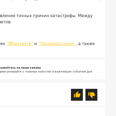
овление точных причин катастрофы. Между
ветов.
тях
"ВКонтакте"
и
"Одноклассники"
, а также
.
сывайтесь на наши каналы
ыми узнавайте о главных новостях и важнейших событиях дня.