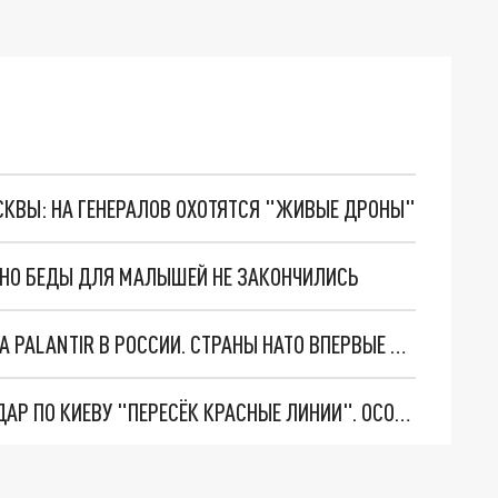
ОСКВЫ: НА ГЕНЕРАЛОВ ОХОТЯТСЯ "ЖИВЫЕ ДРОНЫ"
. НО БЕДЫ ДЛЯ МАЛЫШЕЙ НЕ ЗАКОНЧИЛИСЬ
"ОЧЕНЬ ПЛОХИЕ НОВОСТИ": БОЛЬШАЯ ОШИБКА PALANTIR В РОССИИ. СТРАНЫ НАТО ВПЕРВЫЕ ЗА СВО ОСТАНОВИЛИ ПОСТАВКИ ОРУЖИЯ. ВСУ ТЕРЯЮТ ПРИГРАНИЧЬЕ?
"ТЕРПЕНИЕ ПУТИНА ЛОПНУЛО". РЕКОРДНЫЙ УДАР ПО КИЕВУ "ПЕРЕСЁК КРАСНЫЕ ЛИНИИ". ОСОБЫЕ СПЕЦЫ КНДР НА ЛБС? ТАЙНЫЕ ПЕРЕГОВОРЫ ЕВРОПЫ И МОСКВЫ