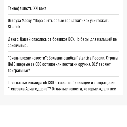
Технофашисты XXI века
Оплеуха Маску. "Пора снять белые перчатки": Как уничтожить
Starlink
Даня с Дашей спаслись от боевиков ВСУ. Но беды для малышей не
закончились
"Очень плохие новости": Большая ошибка Palantir в России. Страны
НАТО впервые за СВО остановили поставки оружия. ВСУ теряют
приграничье?
Три главных инсайда об СВО. Отмена мобилизации и возвращение
"генерала Армагеддона"? Отличные новости, которые ждали все