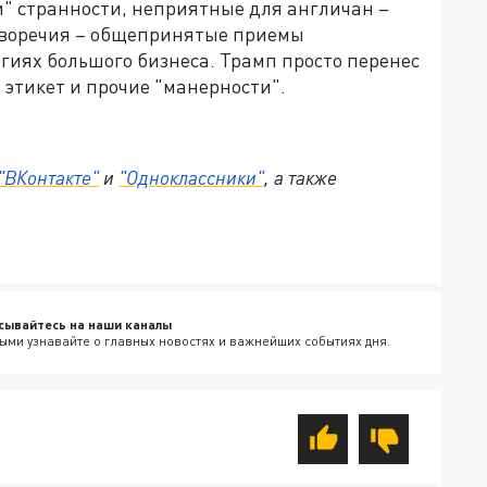
ни" странности, неприятные для англичан –
иворечия – общепринятые приемы
иях большого бизнеса. Трамп просто перенес
 этикет и прочие "манерности".
"ВКонтакте"
и
"Одноклассники"
, а также
сывайтесь на наши каналы
ыми узнавайте о главных новостях и важнейших событиях дня.