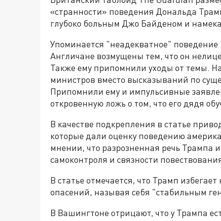
«странности» поведения Дональда Трам
глубоко больным Джо Байденом и намека
Упоминается "неадекватное" поведение 
Англичане возмущены тем, что он нелиц
Также ему припомнили уходы от темы. Н
министров вместо высказываний по суще
Припомнили ему и импульсивные заявле
откровенную ложь о том, что его дядя об
В качестве подкрепления в статье приво
которые дали оценку поведению америка
мнении, что разрозненная речь Трампа и
самоконтроля и связности повествования
В статье отмечается, что Трамп избегает
опасений, называя себя "стабильным ге
В Вашингтоне отрицают, что у Трампа ес