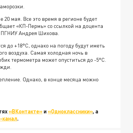
заморозки.
20 мая. Все это время в регионе будет
общает «КП-Пермь» со ссылкой на доцента
 ПГНИУ Андрея Шихова.
я до +18°С, однако на погоду будут иметь
го воздуха. Самая холодная ночь в
бик термометра может опуститься до -5°С.
ожди.
епление. Однако, в конце месяца можно
етях
«ВКонтакте»
и
«Одноклассники»
, а
-канал
.