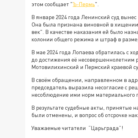
этом сообщает "
Ъ-Пермь
".
В январе 2024 года Ленинский суд вынес
Она была признана виновной в хищении 
век". В качестве наказания ей было наз
колонии общего режима и штраф в размер
В мае 2024 года Лопаева обратилась с х
до достижения её несовершеннолетним р
Мотовилихинский и Пермский краевой су
В своём обращении, направленном в адре
председатель выразила несогласие с ре
несоблюдение ими норм материального 
В результате судебные акты, принятые 
были отменены, и вопрос об отсрочке на
Уважаемые читатели “Царьграда”!