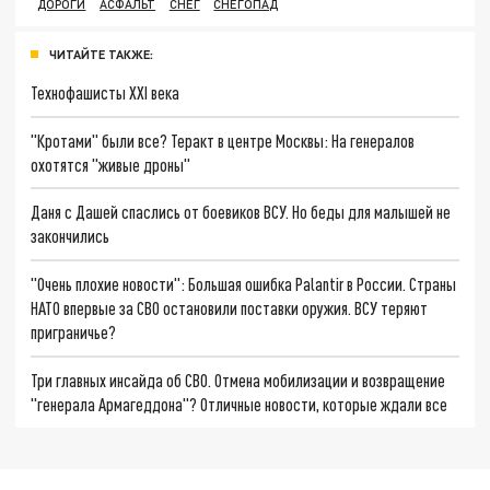
ДОРОГИ
АСФАЛЬТ
СНЕГ
СНЕГОПАД
ЧИТАЙТЕ ТАКЖЕ:
Технофашисты XXI века
"Кротами" были все? Теракт в центре Москвы: На генералов
охотятся "живые дроны"
Даня с Дашей спаслись от боевиков ВСУ. Но беды для малышей не
закончились
"Очень плохие новости": Большая ошибка Palantir в России. Страны
НАТО впервые за СВО остановили поставки оружия. ВСУ теряют
приграничье?
Три главных инсайда об СВО. Отмена мобилизации и возвращение
"генерала Армагеддона"? Отличные новости, которые ждали все