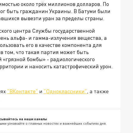
имостью около трёх миллионов долларов. По
ог быть гражданин Украины. В Батуми были
вшихся вывезти уран за пределы страны.
ского центра Службы государственной
вень альфа- и гамма-излучения вещества, а
ользовать его в качестве компонента для
в том, что такая партия может быть
 «грязной бомбы» - радиологического
рритории и наносить катастрофический урон.
тях
"ВКонтакте"
и
"Одноклассники"
, а также
.
сывайтесь на наши каналы
ыми узнавайте о главных новостях и важнейших событиях дня.