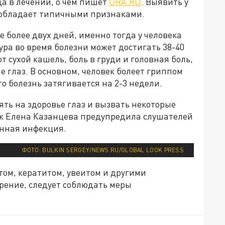
да в лечении, о чём пишет
URA.RU
. Выявить у
н обладает типичными признаками.
более двух дней, именно тогда у человека
ра во время болезни может достигать 38-40
т сухой кашель, боль в груди и головная боль,
ие глаз. В основном, человек болеет гриппом
то болезнь затягивается на 2-3 недели.
ять на здоровье глаз и вызвать некоторые
к Елена Казанцева предупредила слушателей
енная инфекция.
ФОТО: BULKIN SERGEY/NEWS.RU/GLOBAL LOOK PRESS
том, кератитом, увеитом и другими
зрение, следует соблюдать меры