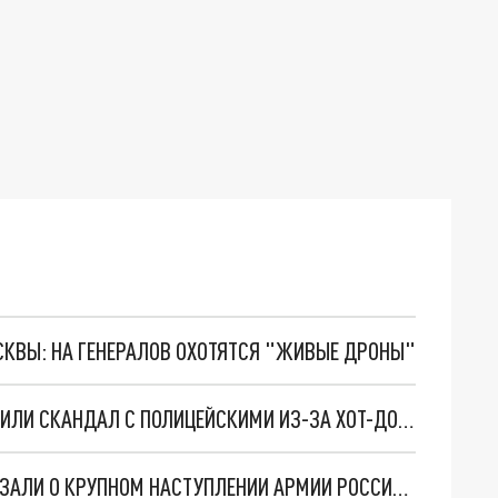
ОСКВЫ: НА ГЕНЕРАЛОВ ОХОТЯТСЯ "ЖИВЫЕ ДРОНЫ"
БЕЗ КЕТЧУПА И ГОРЧИЦЫ. БОЕВИКИ ВСУ УСТРОИЛИ СКАНДАЛ С ПОЛИЦЕЙСКИМИ ИЗ-ЗА ХОТ-ДОГОВ. СВЕЖАЯ СВОДКА С ФРОНТОВ СВО ОТ ВОЕНКОРОВ
РУССКИЕ-ТО НЕ ЗНАЮТ. АМЕРИКАНЦЫ РАССКАЗАЛИ О КРУПНОМ НАСТУПЛЕНИИ АРМИИ РОССИИ. СВЕЖАЯ СВОДКА С ФРОНТОВ СВО ОТ ВОЕНКОРОВ