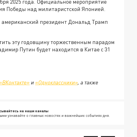
ября 2025 года. Официальное мероприятие
тия Победы над милитаристской Японией.
е американский президент Дональд Трамп
тить эту годовщину торжественным парадом
димир Путин будет находится в Китае с 31
«ВКонтакте»
и
«Одноклассники»
, а также
сывайтесь на наши каналы
ыми узнавайте о главных новостях и важнейших событиях дня.