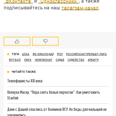
"ВКонтакте"
и
"Одноклассники"
, а также
подписывайтесь на наш
телеграм-канал
.
ТЕГИ:
ЦСКА
ФК КРАСНОДАР
РПЛ
РОССИЙСКАЯ ПРЕМЬЕР-ЛИГА
ФУТБОЛ
ЛИГА
ЧЕМПИОНАТ
СУДЬЯ
СУДЕЙСТВО
АРБИТР
ЧИТАЙТЕ ТАКЖЕ:
Технофашисты XXI века
Оплеуха Маску. "Пора снять белые перчатки": Как уничтожить
Starlink
Даня с Дашей спаслись от боевиков ВСУ. Но беды для малышей не
закончились