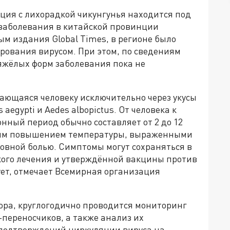
ция с лихорадкой чикунгунья находится под
 заболевания в китайской провинции
ым издания Global Times, в регионе было
рования вирусом. При этом, по сведениям
тяжёлых форм заболевания пока не
ающаяся человеку исключительно через укусы
aegypti и Aedes albopictus. От человека к
онный период обычно составляет от 2 до 12
зким повышением температуры, выраженными
оловной болью. Симптомы могут сохраняться в
кого лечения и утверждённой вакцины против
ует, отмечает Всемирная организация
ора, круглогодично проводится мониторинг
-переносчиков, а также анализ их
подтверждений циркуляции вируса на