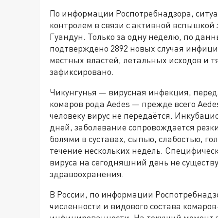
По информации Роспотребнадзора, ситуа
контролем в связи с активной вспышкой
Гуандун. Только за одну неделю, по данн
подтверждено 2892 новых случая инфици
местных властей, летальных исходов и 
зафиксировано.
Чикунгунья — вирусная инфекция, перед
комаров рода Aedes — прежде всего Aedes 
человеку вирус не передаётся. Инкубаци
дней, заболевание сопровождается ре
болями в суставах, сыпью, слабостью, г
течение нескольких недель. Специфичес
вируса на сегодняшний день не существ
здравоохранения.
В России, по информации Роспотребнадз
численности и видового состава комаров
инфицированности. На текущий момент 