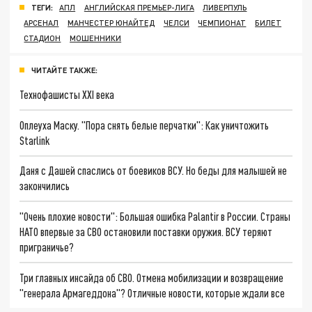
ТЕГИ:
АПЛ
АНГЛИЙСКАЯ ПРЕМЬЕР-ЛИГА
ЛИВЕРПУЛЬ
АРСЕНАЛ
МАНЧЕСТЕР ЮНАЙТЕД
ЧЕЛСИ
ЧЕМПИОНАТ
БИЛЕТ
СТАДИОН
МОШЕННИКИ
ЧИТАЙТЕ ТАКЖЕ:
Технофашисты XXI века
Оплеуха Маску. "Пора снять белые перчатки": Как уничтожить
Starlink
Даня с Дашей спаслись от боевиков ВСУ. Но беды для малышей не
закончились
"Очень плохие новости": Большая ошибка Palantir в России. Страны
НАТО впервые за СВО остановили поставки оружия. ВСУ теряют
приграничье?
Три главных инсайда об СВО. Отмена мобилизации и возвращение
"генерала Армагеддона"? Отличные новости, которые ждали все